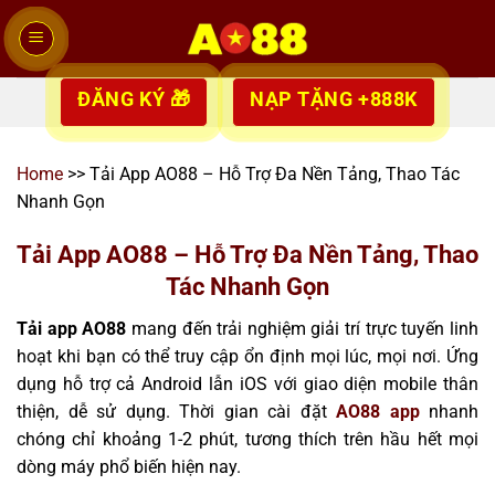
Skip
to
content
ĐĂNG KÝ 🎁
NẠP TẶNG +888K
Home
>>
Tải App AO88 – Hỗ Trợ Đa Nền Tảng, Thao Tác
Nhanh Gọn
Tải App AO88 – Hỗ Trợ Đa Nền Tảng, Thao
Tác Nhanh Gọn
Tải app AO88
mang đến trải nghiệm giải trí trực tuyến linh
hoạt khi bạn có thể truy cập ổn định mọi lúc, mọi nơi. Ứng
dụng hỗ trợ cả Android lẫn iOS với giao diện mobile thân
thiện, dễ sử dụng. Thời gian cài đặt
AO88 app
nhanh
chóng chỉ khoảng 1-2 phút, tương thích trên hầu hết mọi
dòng máy phổ biến hiện nay.