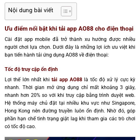
Nội dung bài viết
Ưu điểm nổi bật khi tải app AO88 cho điện thoại
Cài đặt app mobile đã trở thành xu hướng được nhiều
người chơi lựa chọn. Dưới đây là những lợi ích ưu việt khi
bạn tiến hành tải ứng dụng
AO88
về điện thoại:
Tốc độ truy cập ổn định
Lợi thế lớn nhất khi
tải app AO88
là tốc độ xử lý cực kỳ
nhanh. Thời gian mở ứng dụng chỉ mất khoảng 3 giây,
nhanh hơn 20% so với khi truy cập bằng trình duyệt web.
Hệ thống máy chủ đặt tại nhiều khu vực như Singapore,
Hong Kong nên đường truyền luôn ổn định. Nhờ đó, góp
phần hạn chế tình trạng giật lag khi tham gia các trò chơi
có tốc độ cao.