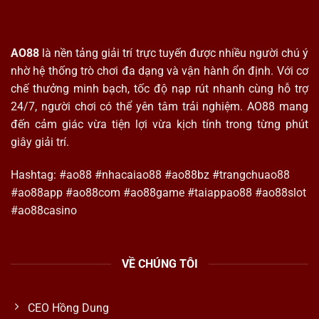
AO88
là nền tảng giải trí trực tuyến được nhiều người chú ý
nhờ hệ thống trò chơi đa dạng và vận hành ổn định. Với cơ
chế thưởng minh bạch, tốc độ nạp rút nhanh cùng hỗ trợ
24/7, người chơi có thể yên tâm trải nghiệm. AO88 mang
đến cảm giác vừa tiện lợi vừa kịch tính trong từng phút
giây giải trí.
Hashtag: #ao88 #nhacaiao88 #ao88bz #trangchuao88
#ao88app #ao88com #ao88game #taiappao88 #ao88slot
#ao88casino
VỀ CHÚNG TÔI
CEO Hồng Dung