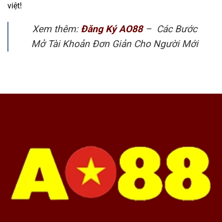
việt!
Xem thêm:
Đăng Ký AO88
– Các Bước
Mở Tài Khoản Đơn Giản Cho Người Mới